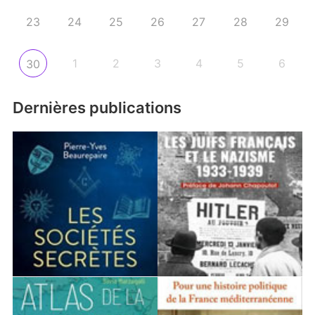
23
24
25
26
27
28
29
1
2
3
4
5
6
30
Dernières publications