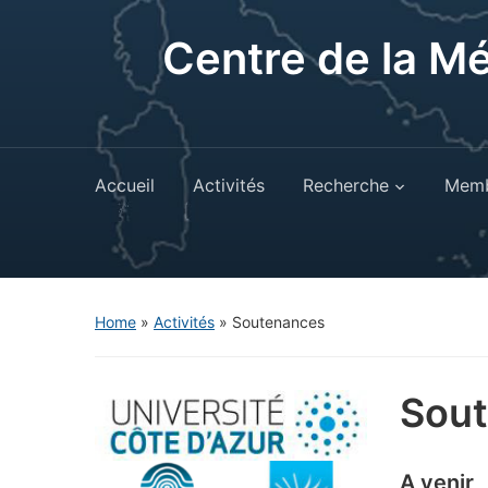
Centre de la M
Accueil
Activités
Recherche
Memb
Home
»
Activités
»
Soutenances
Sou
A venir