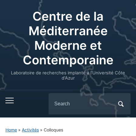
Centre de la
Méditerranée
Moderne et
Contemporaine
Laboratoire de recherches implanté à l’Université Côte
d'Azur
Search
for:
Home
»
Activités
»
Colloques