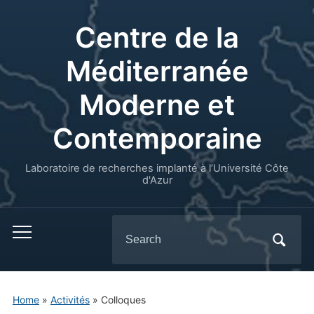
Centre de la
Méditerranée
Moderne et
Contemporaine
Laboratoire de recherches implanté à l’Université Côte
d'Azur
Search
for:
Home
»
Activités
»
Colloques