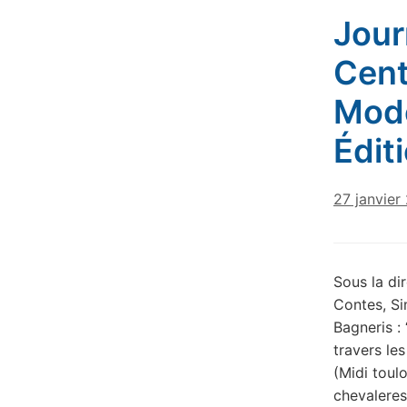
Jour
Cent
Mode
Édit
27 janvier
Sous la di
Contes, Si
Bagneris : 
travers le
(Midi toul
chevaleres