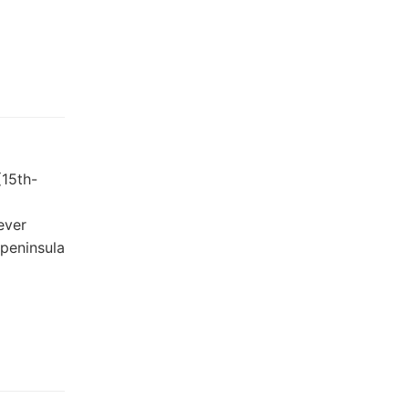
(15th-
ever
 peninsula