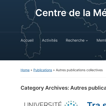
Centre de la M
Accueil
Activités
Recherche
Memb
Home
»
Publications
» Autres publications collectives
Category Archives:
Autres publica
Tra 