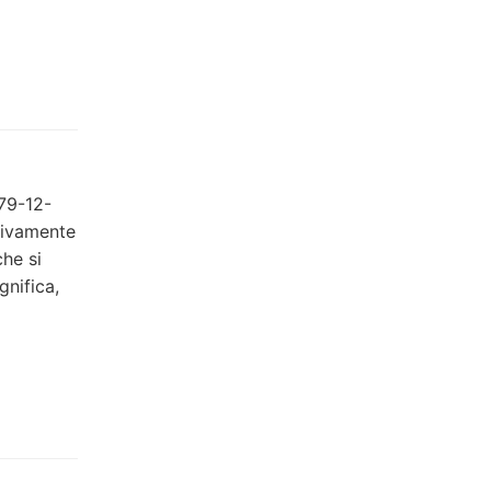
979-12-
sivamente
che si
gnifica,