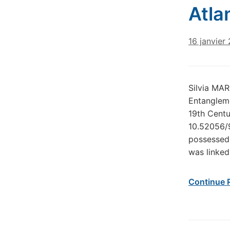
Atlan
16 janvier
Silvia MAR
Entangleme
19th Centu
10.52056/9
possessed 
was linked
Continue 