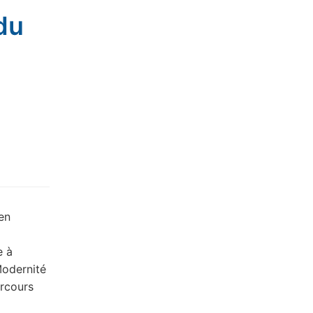
du
en
e à
Modernité
arcours