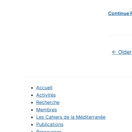
Continue 
Post na
←
Older
Accueil
Activités
Recherche
Membres
Les Cahiers de la Méditerranée
Publications
Ressources