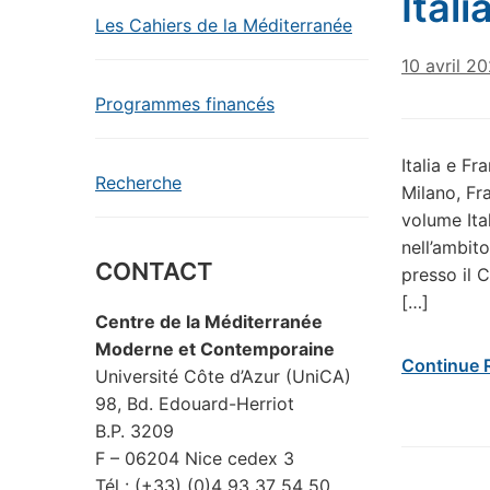
Itali
Les Cahiers de la Méditerranée
10 avril 2
Programmes financés
Italia e Fr
Recherche
Milano, Fr
volume Ital
nell’ambito
CONTACT
presso il 
[…]
Centre de la Méditerranée
Moderne et Contemporaine
Continue 
Université Côte d’Azur (UniCA)
98, Bd. Edouard-Herriot
B.P. 3209
F – 06204 Nice cedex 3
Tél : (+33) (0)4 93 37 54 50