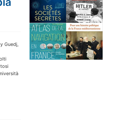
bia
my Guedj,
olti
utosi
niversità