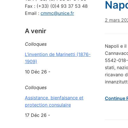
Napo
Fax : (+33) (0)4 93 37 53 48
Email :
cmmc@unice.fr
2 mars 20
A venir
Colloques
Napoli e i
Cannavacci
L’invention de Marinetti (1876-
5542-018-7
1909)
stati, nazi
10 Déc 26 -
ricavano d
innanzitutt
Colloques
Assistance, bienfaisance et
Continue 
protection consulaire
17 Déc 26 -