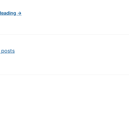
Reading →
vigation
 posts