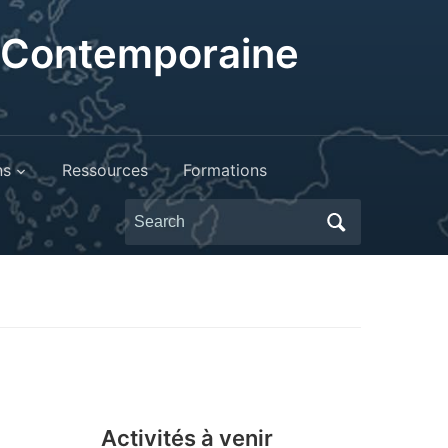
t Contemporaine
ns
Ressources
Formations
Search
for:
Activités à venir