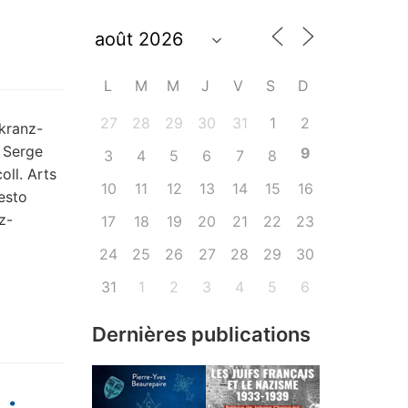
L
M
M
J
V
S
D
27
28
29
30
31
1
2
kranz-
, Serge
9
3
4
5
6
7
8
oll. Arts
10
11
12
13
14
15
16
esto
z-
17
18
19
20
21
22
23
24
25
26
27
28
29
30
31
1
2
3
4
5
6
Dernières publications