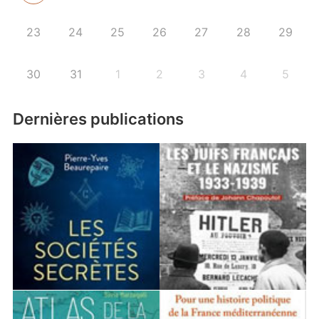
23
24
25
26
27
28
29
30
31
1
2
3
4
5
Dernières publications