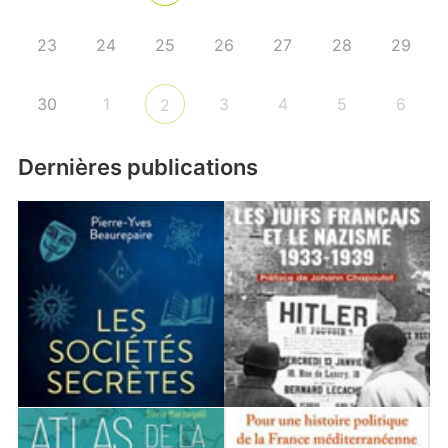
23
24
25
26
27
28
29
30
1
3
4
5
6
2
Dernières publications