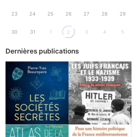
23
24
25
26
27
28
29
30
31
1
3
4
5
2
Dernières publications