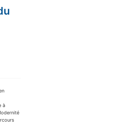
du
en
e à
Modernité
arcours