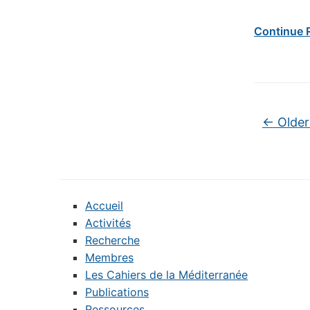
Continue 
Post na
←
Older
Accueil
Activités
Recherche
Membres
Les Cahiers de la Méditerranée
Publications
Ressources