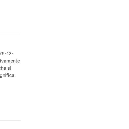
979-12-
sivamente
che si
gnifica,