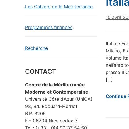
Itali
Les Cahiers de la Méditerranée
10 avril 2
Programmes financés
Italia e Fr
Recherche
Milano, Fr
volume Ital
nell’ambito
CONTACT
presso il 
[…]
Centre de la Méditerranée
Moderne et Contemporaine
Continue 
Université Côte d’Azur (UniCA)
98, Bd. Edouard-Herriot
B.P. 3209
F – 06204 Nice cedex 3
Tél : (+33) (0)4 93 37 54 50