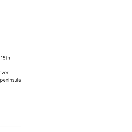
(15th-
ever
 peninsula