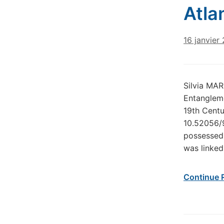
Atlan
16 janvier
Silvia MAR
Entangleme
19th Centu
10.52056/9
possessed 
was linked
Continue 