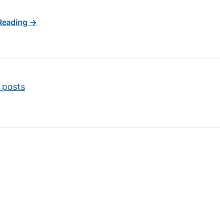
Reading →
vigation
 posts