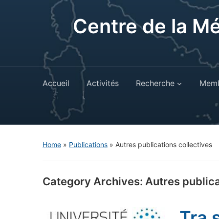
Centre de la M
Accueil
Activités
Recherche
Memb
Home
»
Publications
» Autres publications collectives
Category Archives:
Autres publica
Tra 