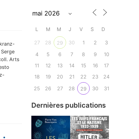
L
M
M
J
V
S
D
27
28
30
1
2
3
29
kranz-
, Serge
4
5
6
7
8
9
10
oll. Arts
11
12
13
14
15
16
17
esto
z-
18
19
20
21
22
23
24
25
26
27
28
30
31
29
Dernières publications