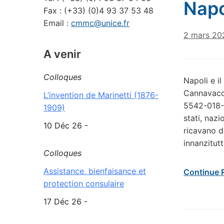
Napo
Fax : (+33) (0)4 93 37 53 48
Email :
cmmc@unice.fr
2 mars 20
A venir
Colloques
Napoli e i
Cannavacci
L’invention de Marinetti (1876-
5542-018-7
1909)
stati, nazi
10 Déc 26 -
ricavano d
innanzitutt
Colloques
Assistance, bienfaisance et
Continue 
protection consulaire
17 Déc 26 -