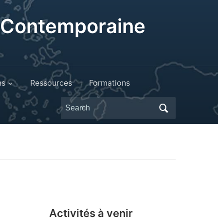
t Contemporaine
ns
Ressources
Formations
Search
for:
Activités à venir