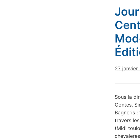
Jour
Cent
Mode
Édit
27 janvier
Sous la di
Contes, Si
Bagneris : 
travers le
(Midi toul
chevaleres