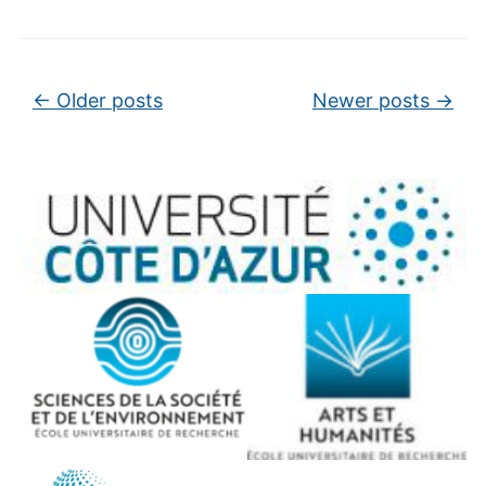
Post navigation
←
Older posts
Newer posts
→