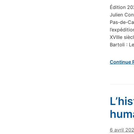
Édition 20
Julien Cont
Pas-de-Cal
l’expéditi
XVIIIe siè
Bartoli : 
Continue 
L’hi
huma
6 avril 20