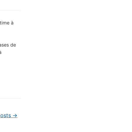
itime à
bases de
à
posts
→