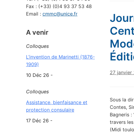
Fax : (+33) (0)4 93 37 53 48
Email :
cmmc@unice.fr
Jour
Cent
A venir
Mode
Colloques
Édit
L’invention de Marinetti (1876-
1909)
27 janvier
10 Déc 26 -
Colloques
Sous la di
Assistance, bienfaisance et
Contes, Si
protection consulaire
Bagneris : 
17 Déc 26 -
travers le
(Midi toul