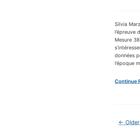
Silvia Marz
l’épreuve 
Mesure 38:
s’intéress
données po
l’époque m
Continue 
Post na
←
Older