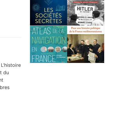
’histoire
t du
nt
mbres