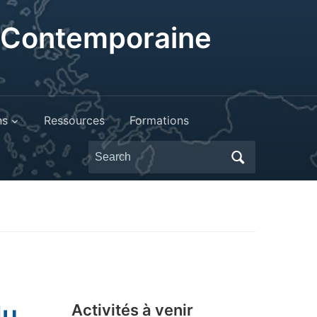
t Contemporaine
ns
Ressources
Formations
Search
for:
du
Activités à venir