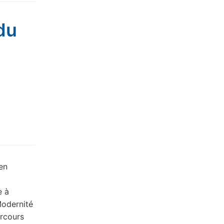
du
en
e à
Modernité
arcours