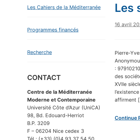
Les 
Les Cahiers de la Méditerranée
16 avril 2
Programmes financés
Recherche
Pierre-Yve
Anonymous.
: 97910210
des socié
CONTACT
XVIIe sièc
l’existenc
Centre de la Méditerranée
affirment 
Moderne et Contemporaine
Université Côte d’Azur (UniCA)
98, Bd. Edouard-Herriot
Continue 
B.P. 3209
F – 06204 Nice cedex 3
Tél : (+33) (0)4 93 37 54 50