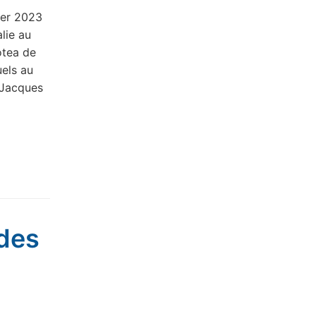
rier 2023
lie au
otea de
uels au
 Jacques
 des