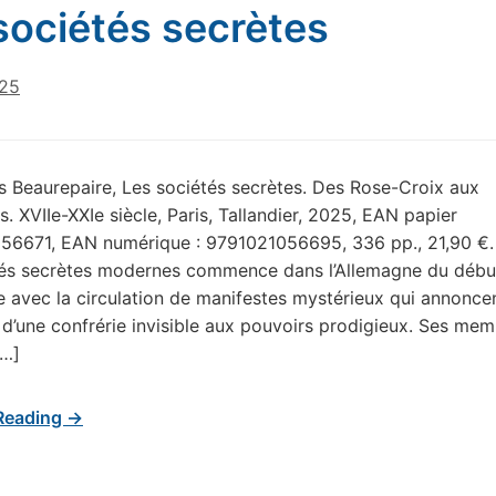
sociétés secrètes
025
s Beaurepaire, Les sociétés secrètes. Des Rose-Croix aux
 XVIIe-XXIe siècle, Paris, Tallandier, 2025, EAN papier
56671, EAN numérique : 9791021056695, 336 pp., 21,90 €. L
tés secrètes modernes commence dans l’Allemagne du débu
le avec la circulation de manifestes mystérieux qui annonce
e d’une confrérie invisible aux pouvoirs prodigieux. Ses me
[…]
Reading →