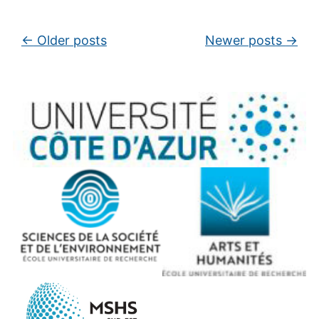
Post navigation
←
Older posts
Newer posts
→