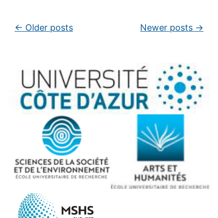
Post navigation
←
Older posts
Newer posts
→