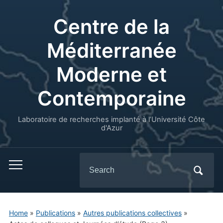
Centre de la
Méditerranée
Moderne et
Contemporaine
Laboratoire de recherches implanté à l’Université Côte
d'Azur
Search
for:
Home
»
Publications
»
Autres publications collectives
»