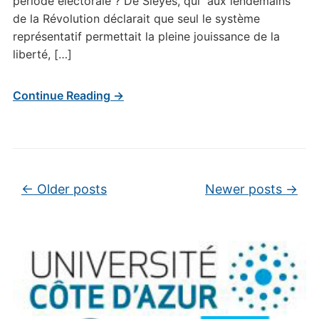
période électorale ? De Siéyès, qui aux lendemains
de la Révolution déclarait que seul le système
représentatif permettait la pleine jouissance de la
liberté, […]
Continue Reading →
Post navigation
←
Older posts
Newer posts
→