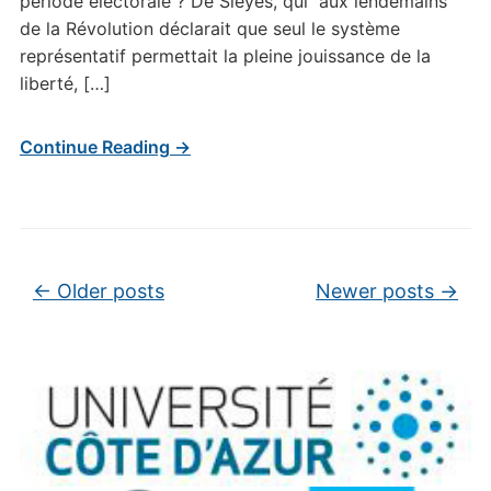
période électorale ? De Siéyès, qui aux lendemains
de la Révolution déclarait que seul le système
représentatif permettait la pleine jouissance de la
liberté, […]
Continue Reading →
Post navigation
←
Older posts
Newer posts
→