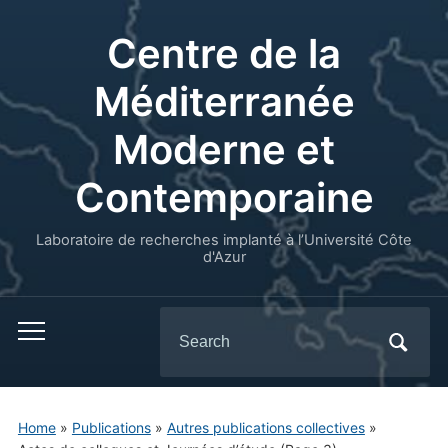
Centre de la
Méditerranée
Moderne et
Contemporaine
Laboratoire de recherches implanté à l’Université Côte
d'Azur
Search
for:
Home
»
Publications
»
Autres publications collectives
»