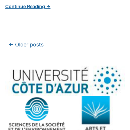
Continue Reading →
Post navigation
←
Older posts