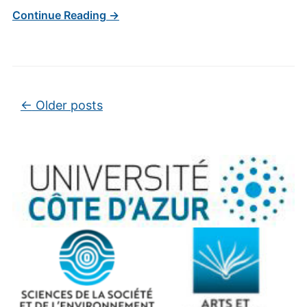
Continue Reading →
Post navigation
←
Older posts