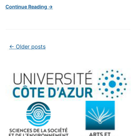
Continue Reading →
Post navigation
←
Older posts