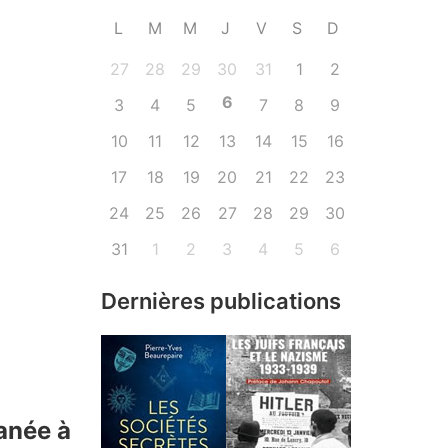
L
M
M
J
V
S
D
27
28
29
30
31
1
2
6
3
4
5
7
8
9
10
11
12
13
14
15
16
17
18
19
20
21
22
23
24
25
26
27
28
29
30
31
1
2
3
4
5
6
Dernières publications
anée à