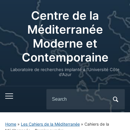
Centre de la
Méditerranée
Moderne et
Contemporaine
Laboratoire de recherches implanté à l’Université Côte
d'Azur
Search
for:
Home
»
Les Cahiers de la Méditerranée
»
Cahiers de la