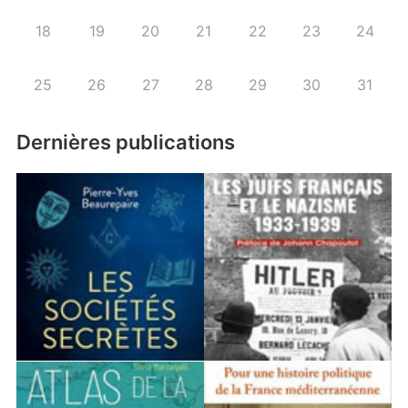
18
19
20
21
22
23
24
25
26
27
28
29
30
31
Dernières publications