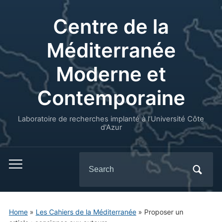
Centre de la
Méditerranée
Moderne et
Contemporaine
Laboratoire de recherches implanté à l’Université Côte
d'Azur
Search
for:
Home
»
Les Cahiers de la Méditerranée
»
Proposer un