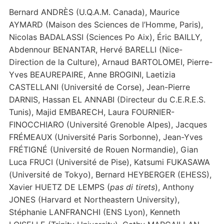
Bernard ANDRÈS (U.Q.A.M. Canada), Maurice
AYMARD (Maison des Sciences de l’Homme, Paris),
Nicolas BADALASSI (Sciences Po Aix), Éric BAILLY,
Abdennour BENANTAR, Hervé BARELLI (Nice-
Direction de la Culture), Arnaud BARTOLOMEI, Pierre-
Yves BEAUREPAIRE, Anne BROGINI, Laetizia
CASTELLANI (Université de Corse), Jean-Pierre
DARNIS, Hassan EL ANNABI (Directeur du C.E.R.E.S.
Tunis), Majid EMBARECH, Laura FOURNIER-
FINOCCHIARO (Université Grenoble Alpes), Jacques
FRÉMEAUX (Université Paris Sorbonne), Jean-Yves
FRÉTIGNÉ (Université de Rouen Normandie), Gian
Luca FRUCI (Université de Pise), Katsumi FUKASAWA
(Université de Tokyo), Bernard HEYBERGER (EHESS),
Xavier HUETZ DE LEMPS (
pas di tirets
), Anthony
JONES (Harvard et Northeastern University),
Stéphanie LANFRANCHI (ENS Lyon), Kenneth