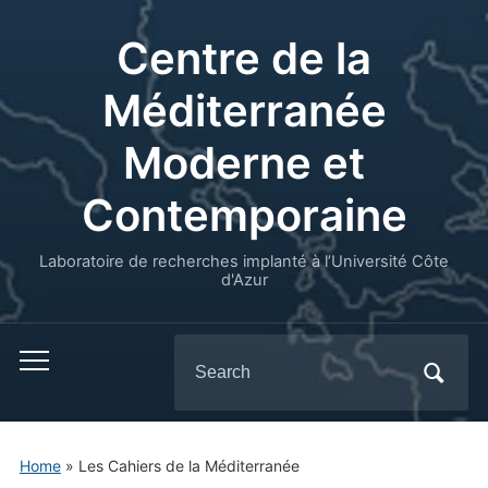
Centre de la
Méditerranée
Moderne et
Contemporaine
Laboratoire de recherches implanté à l’Université Côte
d'Azur
Search
for:
Home
»
Les Cahiers de la Méditerranée