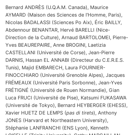
Bernard ANDRÈS (U.Q.A.M. Canada), Maurice
AYMARD (Maison des Sciences de l’Homme, Paris),
Nicolas BADALASSI (Sciences Po Aix), Éric BAILLY,
Abdennour BENANTAR, Hervé BARELLI (Nice-
Direction de la Culture), Arnaud BARTOLOMEI, Pierre-
Yves BEAUREPAIRE, Anne BROGINI, Laetizia
CASTELLANI (Université de Corse), Jean-Pierre
DARNIS, Hassan EL ANNABI (Directeur du C.E.R.E.S.
Tunis), Majid EMBARECH, Laura FOURNIER-
FINOCCHIARO (Université Grenoble Alpes), Jacques
FRÉMEAUX (Université Paris Sorbonne), Jean-Yves
FRÉTIGNÉ (Université de Rouen Normandie), Gian
Luca FRUCI (Université de Pise), Katsumi FUKASAWA
(Université de Tokyo), Bernard HEYBERGER (EHESS),
Xavier HUETZ DE LEMPS (
pas di tirets
), Anthony
JONES (Harvard et Northeastern University),
Stéphanie LANFRANCHI (ENS Lyon), Kenneth