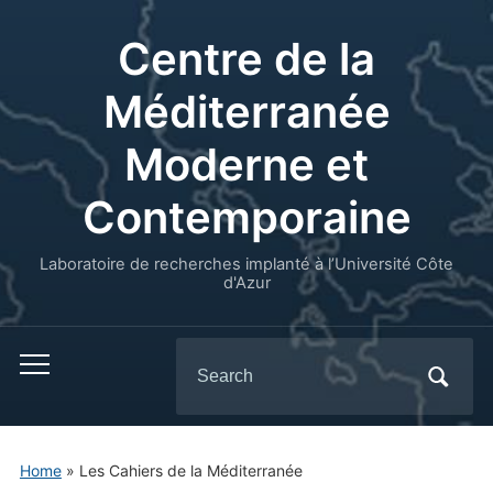
Centre de la
Méditerranée
Moderne et
Contemporaine
Laboratoire de recherches implanté à l’Université Côte
d'Azur
Search
for:
Home
»
Les Cahiers de la Méditerranée