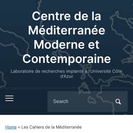
Centre de la
Méditerranée
Moderne et
Contemporaine
Laboratoire de recherches implanté à l’Université Côte
d'Azur
Search
for:
Home
»
Les Cahiers de la Méditerranée