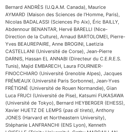
Bernard ANDRÈS (U.Q.A.M. Canada), Maurice
AYMARD (Maison des Sciences de l’Homme, Paris),
Nicolas BADALASSI (Sciences Po Aix), Éric BAILLY,
Abdennour BENANTAR, Hervé BARELLI (Nice-
Direction de la Culture), Arnaud BARTOLOMEI, Pierre-
Yves BEAUREPAIRE, Anne BROGINI, Laetizia
CASTELLANI (Université de Corse), Jean-Pierre
DARNIS, Hassan EL ANNABI (Directeur du C.E.R.E.S.
Tunis), Majid EMBARECH, Laura FOURNIER-
FINOCCHIARO (Université Grenoble Alpes), Jacques
FRÉMEAUX (Université Paris Sorbonne), Jean-Yves
FRÉTIGNÉ (Université de Rouen Normandie), Gian
Luca FRUCI (Université de Pise), Katsumi FUKASAWA
(Université de Tokyo), Bernard HEYBERGER (EHESS),
Xavier HUETZ DE LEMPS (
pas di tirets
), Anthony
JONES (Harvard et Northeastern University),
Stéphanie LANFRANCHI (ENS Lyon), Kenneth