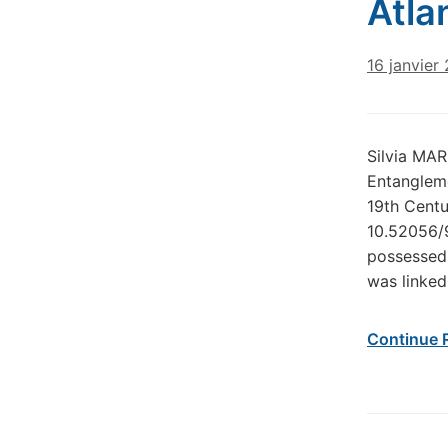
Atlan
16 janvier
Silvia MAR
Entangleme
19th Centu
10.52056/9
possessed 
was linked
Continue 