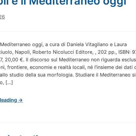
li e il Mediterraneo oggi
26
l Mediterraneo oggi, a cura di Daniela Vitagliano e Laura
uolo, Napoli, Roberto Nicolucci Editore, , 202 pp., ISBN: 
, 20,00 €. Il discorso sul Mediterraneo non riguarda esclu
oni, frontiere, economie e realtà locali, né l’insieme dei dati 
allo studio della sua morfologia. Studiare il Mediterraneo si
o, […]
Reading →