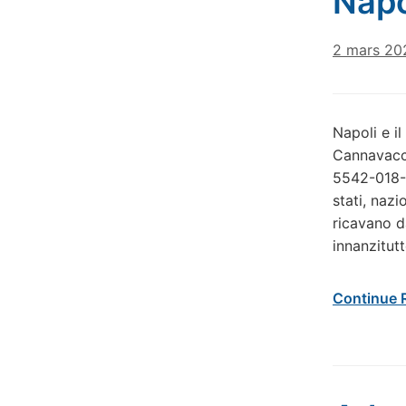
Napo
2 mars 20
Napoli e i
Cannavacci
5542-018-7
stati, nazi
ricavano d
innanzitutt
Continue 