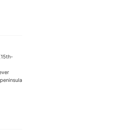
(15th-
ever
 peninsula