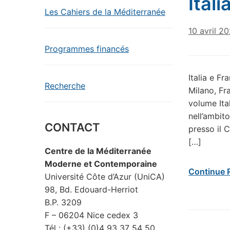
Itali
Les Cahiers de la Méditerranée
10 avril 2
Programmes financés
Italia e Fr
Recherche
Milano, Fr
volume Ital
nell’ambito
CONTACT
presso il 
[…]
Centre de la Méditerranée
Moderne et Contemporaine
Continue 
Université Côte d’Azur (UniCA)
98, Bd. Edouard-Herriot
B.P. 3209
F – 06204 Nice cedex 3
Tél : (+33) (0)4 93 37 54 50