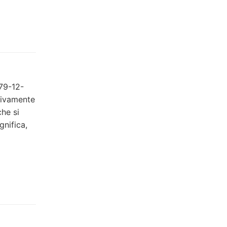
979-12-
sivamente
che si
gnifica,