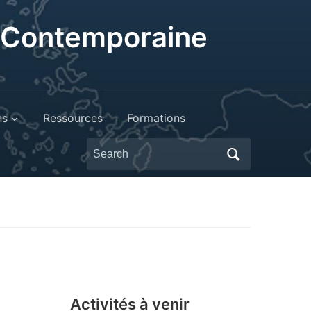
t Contemporaine
ns
Ressources
Formations
Search
for:
Activités à venir