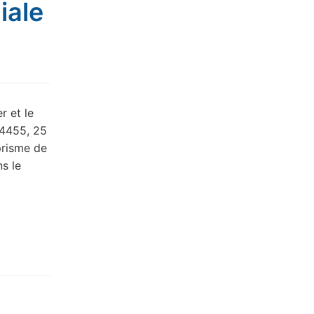
iale
r et le
04455, 25
prisme de
ns le