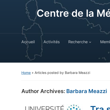
Centre de la M
Accueil
Activités
Recherche
Memb
Home
»
Articles posted by Barbara Meazzi
Author Archives:
Barbara Meazzi
Tra 