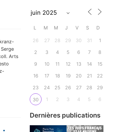
L
M
M
J
V
S
D
26
27
28
29
30
31
1
kranz-
, Serge
2
3
4
5
6
7
8
oll. Arts
esto
9
10
11
12
13
14
15
z-
16
17
18
19
20
21
22
23
24
25
26
27
28
29
1
2
3
4
5
6
30
Dernières publications