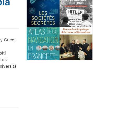
bia
my Guedj,
olti
utosi
niversità