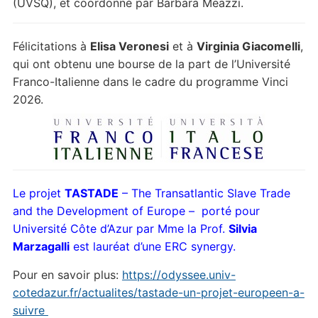
(UVSQ), et coordonné par Barbara Meazzi.
Félicitations à
Elisa Veronesi
et à
Virginia Giacomelli
,
qui ont obtenu une bourse de la part de l’Université
Franco-Italienne dans le cadre du programme Vinci
2026.
Le projet
TASTADE
– The Transatlantic Slave Trade
and the Development of Europe – porté pour
Université Côte d’Azur par Mme la Prof.
Silvia
Marzagalli
est lauréat d’une ERC synergy.
Pour en savoir plus:
https://odyssee.univ-
cotedazur.fr/actualites/tastade-un-projet-europeen-a-
suivre