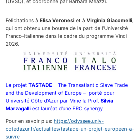
(UVSQ), et coordonné par Barbara Meazzi.
Félicitations à
Elisa Veronesi
et à
Virginia Giacomelli
,
qui ont obtenu une bourse de la part de l’Université
Franco-Italienne dans le cadre du programme Vinci
2026.
Le projet
TASTADE
– The Transatlantic Slave Trade
and the Development of Europe – porté pour
Université Côte d’Azur par Mme la Prof.
Silvia
Marzagalli
est lauréat d’une ERC synergy.
Pour en savoir plus:
https://odyssee.univ-
cotedazur.fr/actualites/tastade-un-projet-europeen-a-
suivre