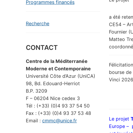
Programmes financés
a été rete
Recherche
CE54 – Art
Fournier (
Matteo Tre
CONTACT
coordonné
Centre de la Méditerranée
Félicitatio
Moderne et Contemporaine
bourse de 
Université Côte d’Azur (UniCA)
Vinci 2026
98, Bd. Edouard-Herriot
B.P. 3209
F – 06204 Nice cedex 3
Tél : (+33) (0)4 93 37 54 50
Fax : (+33) (0)4 93 37 53 48
Le projet
Email :
cmmc@unice.fr
Europe – p