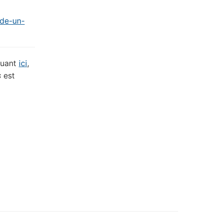
ade-un-
quant
ici
,
s
est