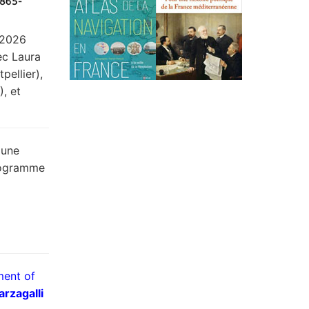
 2026
ec Laura
pellier),
), et
 une
programme
ment of
arzagalli