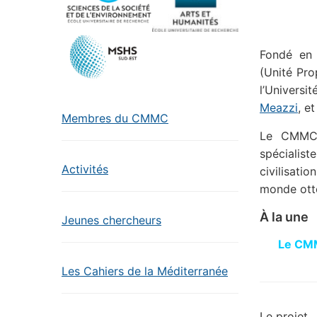
Fondé en 
(Unité Pro
l’Univers
Meazzi
, e
Membres du CMMC
Le CMMC 
spécialis
Activités
civilisati
monde ott
À la une
Jeunes chercheurs
Le CMM
Les Cahiers de la Méditerranée
Le projet