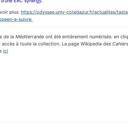
t d’une ERC synergy.
voir plus:
https://odyssee.univ-cotedazur.fr/actualites/tast
ropeen-a-suivre
s de la Méditerranée
ont été entièrement numérisés: en cli
 accès à toute la collection. La page Wikipedia des
Cahier
le
ici