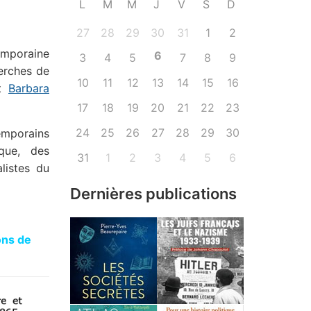
L
M
M
J
V
S
D
27
28
29
30
31
1
2
emporaine
6
3
4
5
7
8
9
erches de
10
11
12
13
14
15
16
st
Barbara
17
18
19
20
21
22
23
24
25
26
27
28
29
30
mporains
ique, des
31
1
2
3
4
5
6
alistes du
Dernières publications
ons de