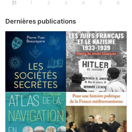
31
1
2
3
4
5
6
Dernières publications