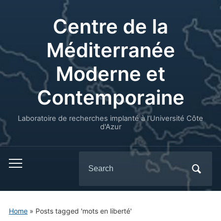
Centre de la
Méditerranée
Moderne et
Contemporaine
Laboratoire de recherches implanté à l’Université Côte
d'Azur
Search
for:
Home
»
Posts tagged 'mots en liberté'