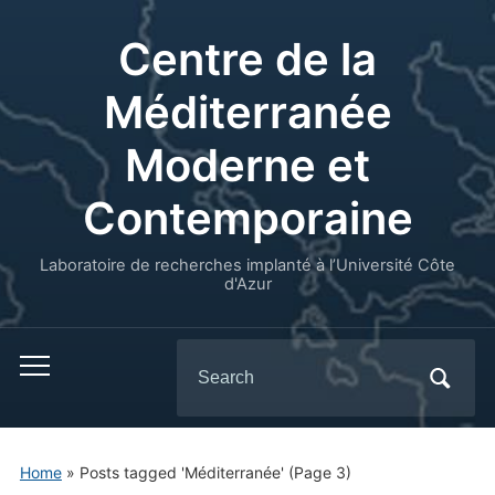
Centre de la
Méditerranée
Moderne et
Contemporaine
Laboratoire de recherches implanté à l’Université Côte
d'Azur
Search
for:
Home
»
Posts tagged 'Méditerranée'
(Page 3)