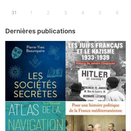
31
1
2
3
4
5
6
Dernières publications