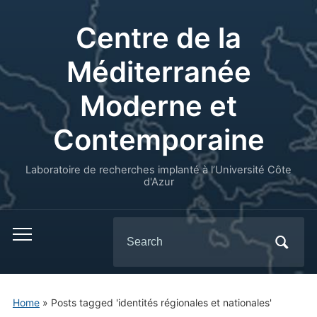
Centre de la
Méditerranée
Moderne et
Contemporaine
Laboratoire de recherches implanté à l’Université Côte
d'Azur
Search
for:
Home
»
Posts tagged 'identités régionales et nationales'