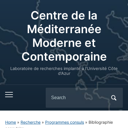
Centre de la
Méditerranée
Moderne et
Contemporaine
Laboratoire de recherches implanté à l’Université Côte
d'Azur
Search
for:
Home
»
Recherche
»
Programmes consuls
»
Bibliographie