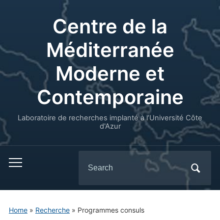
Centre de la
Méditerranée
Moderne et
Contemporaine
Laboratoire de recherches implanté à l’Université Côte
d'Azur
Search
for:
Home
»
Recherche
»
Programmes consuls