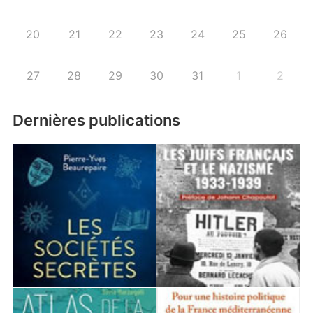
20
21
22
23
24
25
26
27
28
29
30
31
1
2
Dernières publications