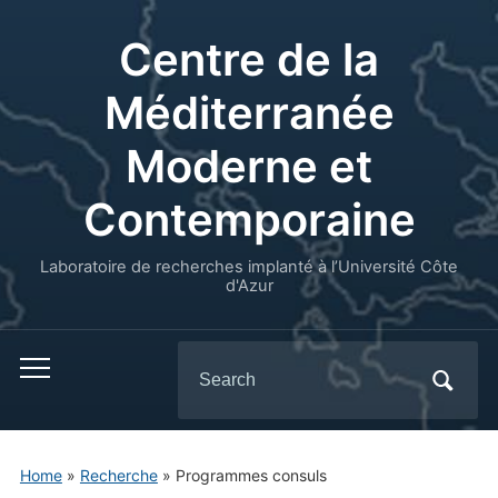
Centre de la
Méditerranée
Moderne et
Contemporaine
Laboratoire de recherches implanté à l’Université Côte
d'Azur
Search
for:
Home
»
Recherche
»
Programmes consuls