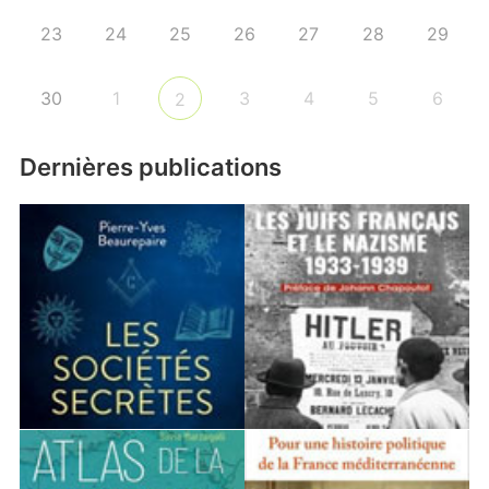
23
24
25
26
27
28
29
30
1
3
4
5
6
2
Dernières publications