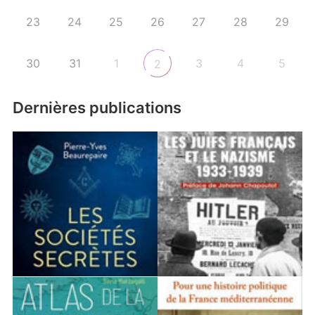
23
24
25
26
27
28
29
30
31
1
3
4
5
2
Dernières publications