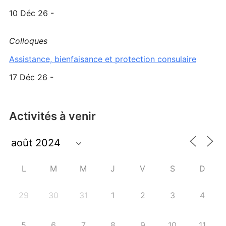
10 Déc 26 -
Colloques
Assistance, bienfaisance et protection consulaire
17 Déc 26 -
Activités à venir
L
M
M
J
V
S
D
29
30
31
1
2
3
4
5
6
7
8
9
10
11