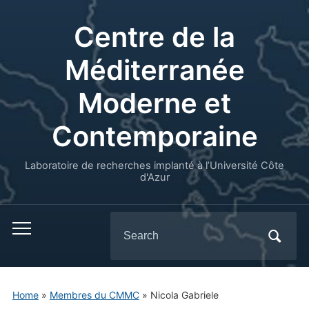
Centre de la
Méditerranée
Moderne et
Contemporaine
Laboratoire de recherches implanté à l’Université Côte
d'Azur
Search
for:
Home
»
Membres du CMMC
»
Nicola Gabriele