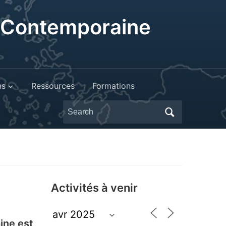
t Contemporaine
ns
Ressources
Formations
Search
for:
Activités à venir
ine est