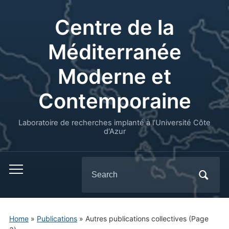
Centre de la
Méditerranée
Moderne et
Contemporaine
Laboratoire de recherches implanté à l’Université Côte
d'Azur
Search
for:
Home
»
Publications
» Autres publications collectives
(Page