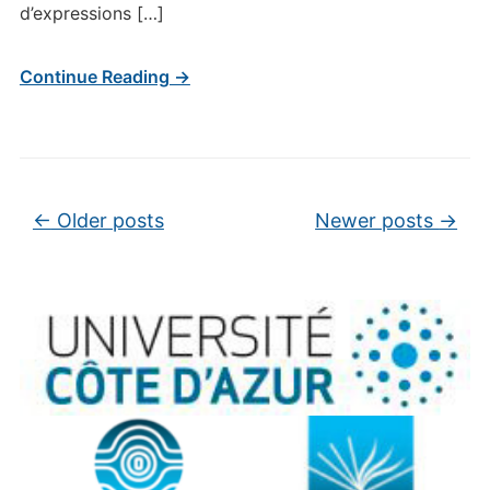
d’expressions […]
Continue Reading →
Post navigation
←
Older posts
Newer posts
→