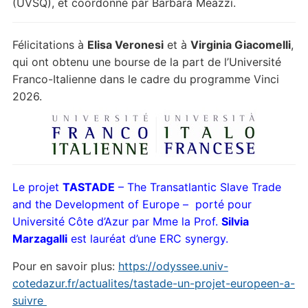
(UVSQ), et coordonné par Barbara Meazzi.
Félicitations à
Elisa Veronesi
et à
Virginia Giacomelli
,
qui ont obtenu une bourse de la part de l’Université
Franco-Italienne dans le cadre du programme Vinci
2026.
Le projet
TASTADE
– The Transatlantic Slave Trade
and the Development of Europe – porté pour
Université Côte d’Azur par Mme la Prof.
Silvia
Marzagalli
est lauréat d’une ERC synergy.
Pour en savoir plus:
https://odyssee.univ-
cotedazur.fr/actualites/tastade-un-projet-europeen-a-
suivre