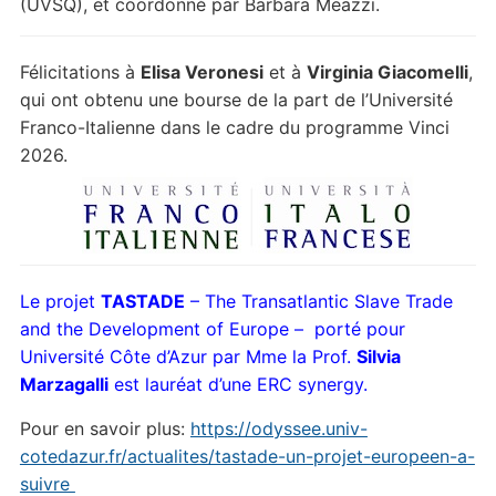
(UVSQ), et coordonné par Barbara Meazzi.
Félicitations à
Elisa Veronesi
et à
Virginia Giacomelli
,
qui ont obtenu une bourse de la part de l’Université
Franco-Italienne dans le cadre du programme Vinci
2026.
Le projet
TASTADE
– The Transatlantic Slave Trade
and the Development of Europe – porté pour
Université Côte d’Azur par Mme la Prof.
Silvia
Marzagalli
est lauréat d’une ERC synergy.
Pour en savoir plus:
https://odyssee.univ-
cotedazur.fr/actualites/tastade-un-projet-europeen-a-
suivre