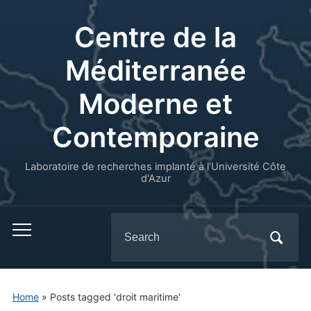
Centre de la
Méditerranée
Moderne et
Contemporaine
Laboratoire de recherches implanté à l’Université Côte
d'Azur
Search
for:
Home
»
Posts tagged 'droit maritime'