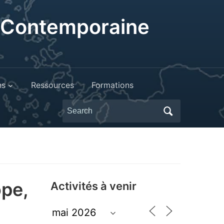
t Contemporaine
ns
Ressources
Formations
Search
for:
ope,
Activités à venir