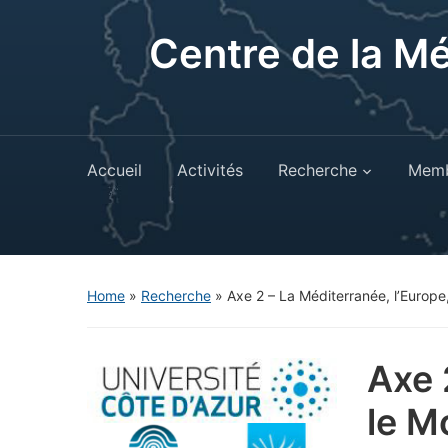
Centre de la M
Accueil
Activités
Recherche
Memb
Home
»
Recherche
»
Axe 2 – La Méditerranée, l’Europe
Axe 
le M