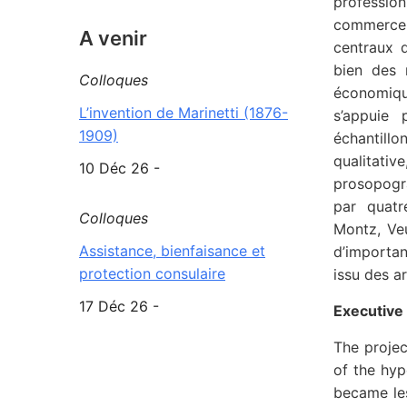
profession
commerce 
A venir
centraux d
bien des 
Colloques
économique
L’invention de Marinetti (1876-
s’appuie 
1909)
échantill
qualitati
10 Déc 26 -
prosopogra
par quatr
Colloques
Montz, Veu
Assistance, bienfaisance et
d’importan
protection consulaire
issu des ar
17 Déc 26 -
Executive
The projec
of the hyp
became les