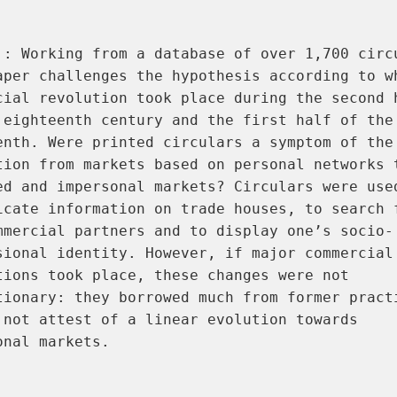
 : Working from a database of over 1,700 circu
aper challenges the hypothesis according to wh
cial revolution took place during the second h
 eighteenth century and the first half of the 
enth. Were printed circulars a symptom of the 
tion from markets based on personal networks t
ed and impersonal markets? Circulars were used
icate information on trade houses, to search f
mmercial partners and to display one’s socio-
sional identity. However, if major commercial 
tions took place, these changes were not 
tionary: they borrowed much from former practi
 not attest of a linear evolution towards 
onal markets.
