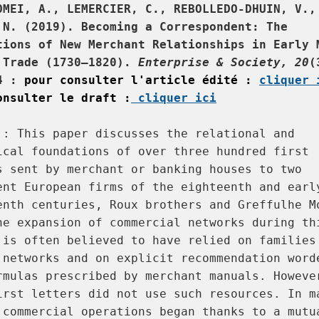
OMEI, A., LEMERCIER, C., REBOLLEDO-DHUIN, V., 
 N. (2019). Becoming a Correspondent: The 
tions of New Merchant Relationships in Early M
 Trade (1730–1820). 
Enterprise & Society,
20
(
4 : 
pour consulter l'article édité : 
cliquer 
onsulter le draft :
 cliquer ici
 : This paper discusses the relational and 
ical foundations of over three hundred first 
s sent by merchant or banking houses to two 
ent European firms of the eighteenth and early
enth centuries, Roux brothers and Greffulhe Mo
he expansion of commercial networks during thi
 is often believed to have relied on families 
 networks and on explicit recommendation worde
rmulas prescribed by merchant manuals. However
irst letters did not use such resources. In ma
 commercial operations began thanks to a mutua