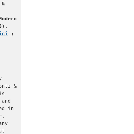
& 
odern 
3), 
ici
 ; 
 
ntz & 
s 
and 
d in 
, 
ny 
l 