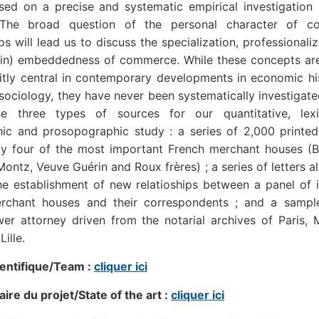
sed on a precise and systematic empirical investigation 
 The broad question of the personal character of c
ips will lead us to discuss the specialization, professionali
 in) embeddedness of commerce. While these concepts ar
citly central in contemporary developments in economic hi
ociology, they have never been systematically investigate
e three types of sources for our quantitative, lexi
ic and prosopographic study : a series of 2,000 printed 
by four of the most important French merchant houses (Br
Montz, Veuve Guérin and Roux frères) ; a series of letters a
he establishment of new relatioships between a panel of 
rchant houses and their correspondents ; and a sampl
er attorney driven from the notarial archives of Paris, M
ille.
ientifique/Team :
cliquer ici
re du projet/State of the art :
cliquer ici