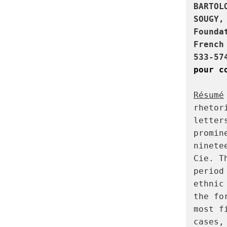
BARTOL
SOUGY,
Founda
French
533-57
pour c
Résumé
rhetor
letter
promin
ninete
Cie. T
period
ethnic
the fo
most f
cases,