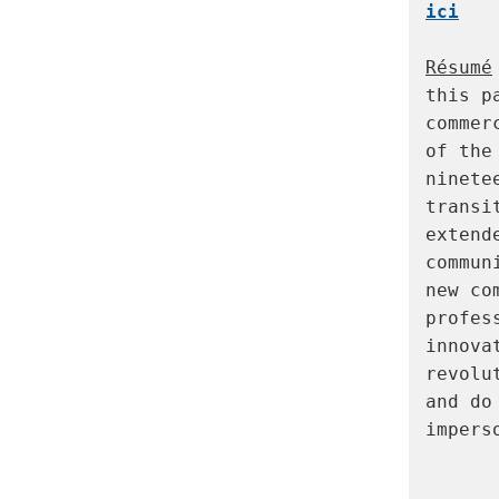
ici

Résumé
this p
commer
of the
ninete
transi
extend
commun
new co
profes
innova
revolu
and do
impers