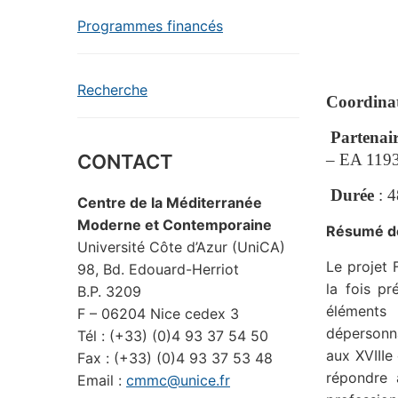
Programmes financés
Recherche
Coordina
Partenai
– EA 1193
CONTACT
Durée
: 
Centre de la Méditerranée
Moderne et Contemporaine
Résumé de 
Université Côte d’Azur (UniCA)
Le projet 
98, Bd. Edouard-Herriot
la fois pr
B.P. 3209
éléments 
F – 06204 Nice cedex 3
dépersonn
Tél : (+33) (0)4 93 37 54 50
aux XVIIIe
Fax : (+33) (0)4 93 37 53 48
répondre 
Email :
cmmc@unice.fr