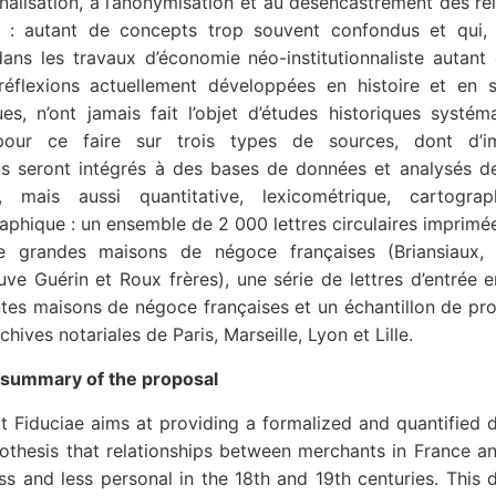
nalisation, à l’anonymisation et au désencastrement des re
: autant de concepts trop souvent confondus et qui,
ans les travaux d’économie néo-institutionnaliste autant
réflexions actuellement développées en histoire et en s
s, n’ont jamais fait l’objet d’études historiques systéma
pour ce faire sur trois types de sources, dont d’i
ons seront intégrés à des bases de données et analysés d
ve, mais aussi quantitative, lexicométrique, cartogra
phique : un ensemble de 2 000 lettres circulaires imprimé
e grandes maisons de négoce françaises (Briansiaux, 
ve Guérin et Roux frères), une série de lettres d’entrée e
tes maisons de négoce françaises et un échantillon de pro
chives notariales de Paris, Marseille, Lyon et Lille.
 summary of the proposal
t Fiduciae aims at providing a formalized and quantified 
othesis that relationships between merchants in France a
s and less personal in the 18th and 19th centuries. This 