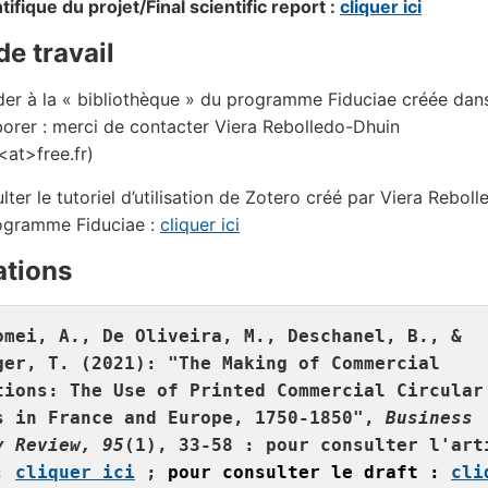
tifique du projet/Final scientific report :
cliquer ici
de travail
er à la « bibliothèque » du programme Fiduciae créée dan
borer : merci de contacter Viera Rebolledo-Dhuin
<at>free.fr)
lter le tutoriel d’utilisation de Zotero créé par Viera Rebol
rogramme Fiduciae :
cliquer ici
ations
omei, A., De Oliveira, M., Deschanel, B., & 
ger, T. (2021): "The Making of Commercial 
tions: The Use of Printed Commercial Circular 
s in France and Europe, 1750-1850", 
Business 
y Review,
95
(1), 33-58 : pour consulter l'arti
: 
cliquer ici
 ; 
pour consulter le draft : 
cli