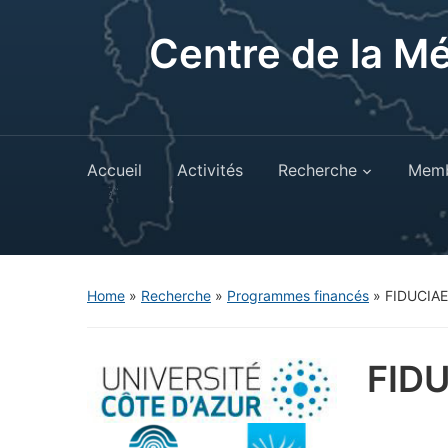
Centre de la M
Accueil
Activités
Recherche
Memb
Home
»
Recherche
»
Programmes financés
»
FIDUCIAE
FID