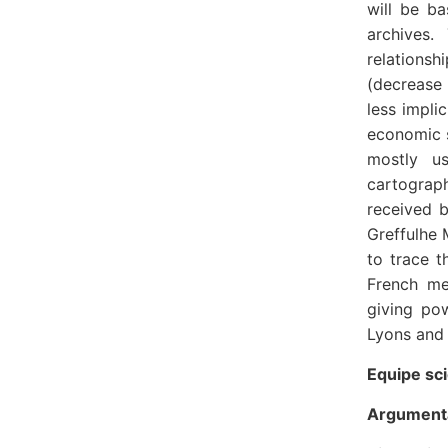
will be ba
archives.
relationsh
(decrease
less impli
economic s
mostly us
cartograph
received 
Greffulhe 
to trace t
French me
giving pow
Lyons and L
Equipe sc
Argumentai