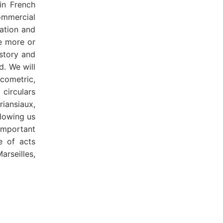
in French
ommercial
zation and
e more or
story and
d. We will
cometric,
circulars
iansiaux,
llowing us
important
e of acts
arseilles,