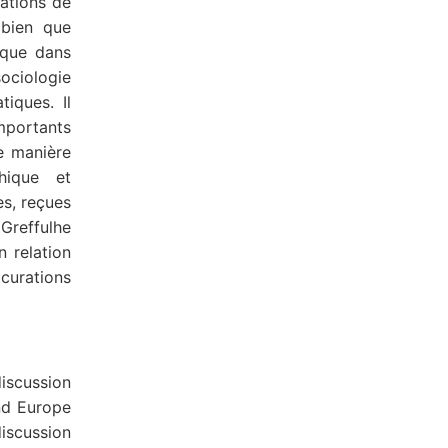
lations de
 bien que
 que dans
ociologie
tiques. Il
mportants
e manière
phique et
es, reçues
Greffulhe
n relation
curations
discussion
nd Europe
discussion