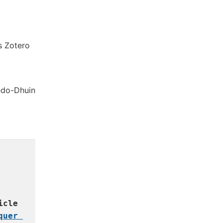
s Zotero
ledo-Dhuin
cle 
quer 