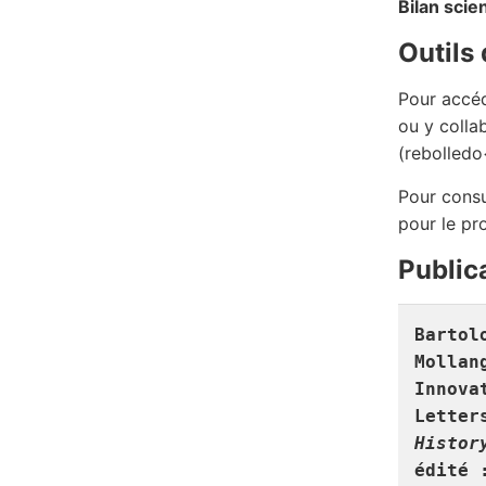
Bilan scien
Outils 
Pour accéd
ou y colla
(rebolledo
Pour consu
pour le p
Public
Bartol
Mollan
Innova
Letter
Histor
édité 