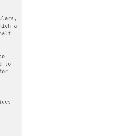
lars, 
ich a 
alf 
o 
 to 
or 
ces 