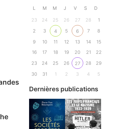
L
M
M
J
V
S
D
23
24
25
26
27
28
1
2
3
5
7
8
4
6
9
10
11
12
13
14
15
16
17
18
19
20
21
22
23
24
25
26
28
29
27
30
31
1
2
3
4
5
handes
Dernières publications
the