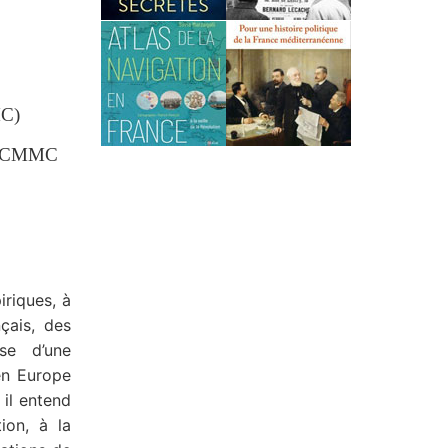
MC)
e (CMMC
iriques, à
çais, des
èse d’une
en Europe
 il entend
ion, à la