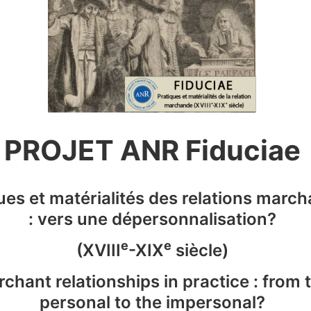
PROJET ANR Fiduciae
ues et matérialités des relations marc
: vers une dépersonnalisation?
e
e
(XVIII
-XIX
siècle)
chant relationships in practice : from 
personal to the impersonal?