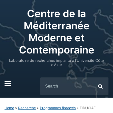
Centre de la
Méditerranée
Moderne et
Contemporaine
Laboratoire de recherches implanté à l’Université Côte
d'Azur
Search
for:
Home
»
Recherche
»
Programmes financés
»
FIDUCIAE