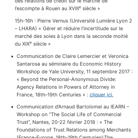
des relations de crédit sur le marché de
e
l’escompte à Rouen au XVIII
siècle »
15h-16h : Pierre Vernus (Université Lumière Lyon 2
– LHARA) « Gérer et réduire l’incertitude sur le
marché des soies à Lyon dans la seconde moitié
e
du XIX
siècle »
Communication de Claire Lemercier et Veronica
Santarosa au séminaire du Economic History
Workshop de Yale University, 11 septembre 2017 :
« Beyond the Personal-Anonymous Divide:
Agency Relations in Powers of Attorney in
France, 18th–19th Centuries » :
cliquer ici.
Communication d’Arnaud Bartolomei au IEARN –
Workshop on “The Social Life of Commercial
Trust”, Nantes, 20-22 février 2018 : « The
Foundations of Trust Relations among Merchants
(France-Europe, 18th-19th Centuries):The