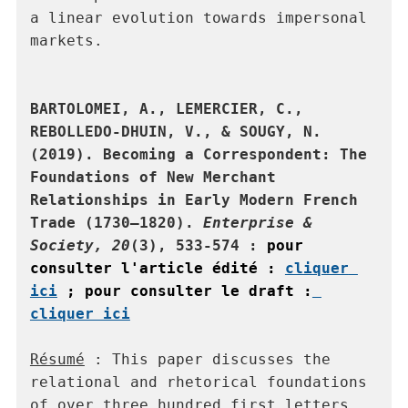
a linear evolution towards impersonal 
markets.

BARTOLOMEI, A., LEMERCIER, C., 
REBOLLEDO-DHUIN, V., & SOUGY, N. 
(2019). Becoming a Correspondent: The 
Foundations of New Merchant 
Relationships in Early Modern French 
Trade (1730–1820). 
Enterprise & 
Society,
20
(3), 533-574 : 
pour 
consulter l'article édité : 
cliquer 
ici
 ; 
pour consulter le draft :
cliquer ici
Résumé
 : This paper discusses the 
relational and rhetorical foundations 
of over three hundred first letters 