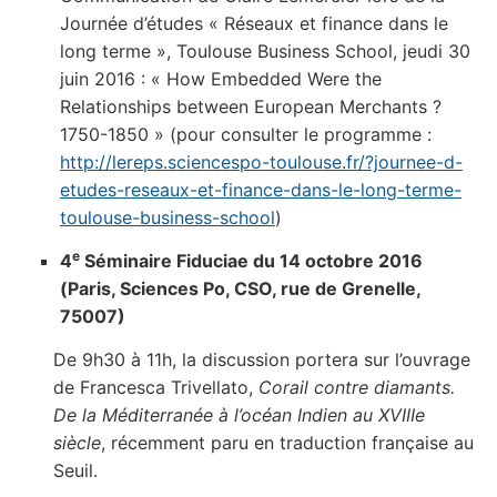
Journée d’études « Réseaux et finance dans le
long terme », Toulouse Business School, jeudi 30
juin 2016 : « How Embedded Were the
Relationships between European Merchants ?
1750-1850 » (pour consulter le programme :
http://lereps.sciencespo-toulouse.fr/?journee-d-
etudes-reseaux-et-finance-dans-le-long-terme-
toulouse-business-school
)
e
4
Séminaire Fiduciae du 14 octobre 2016
(Paris, Sciences Po, CSO, rue de Grenelle,
75007)
De 9h30 à 11h, la discussion portera sur l’ouvrage
de Francesca Trivellato,
Corail contre diamants.
De la Méditerranée à l’océan Indien au XVIIIe
siècle
, récemment paru en traduction française au
Seuil.