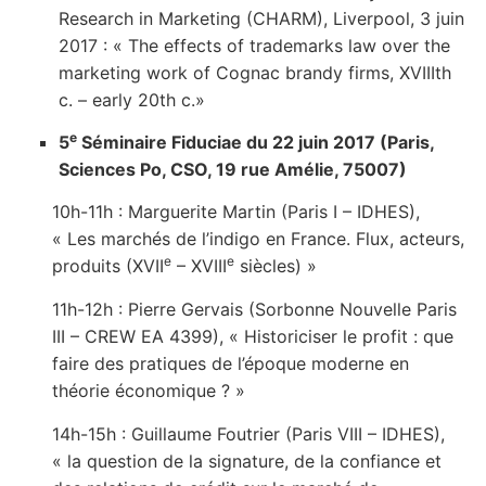
Research in Marketing (CHARM), Liverpool, 3 juin
2017 : « The effects of trademarks law over the
marketing work of Cognac brandy firms, XVIIIth
c. – early 20th c.»
e
5
Séminaire Fiduciae du 22 juin 2017 (Paris,
Sciences Po, CSO, 19 rue Amélie, 75007)
10h-11h : Marguerite Martin (Paris I – IDHES),
« Les marchés de l’indigo en France. Flux, acteurs,
e
e
produits (XVII
– XVIII
siècles) »
11h-12h : Pierre Gervais (Sorbonne Nouvelle Paris
III – CREW EA 4399), « Historiciser le profit : que
faire des pratiques de l’époque moderne en
théorie économique ? »
14h-15h : Guillaume Foutrier (Paris VIII – IDHES),
« la question de la signature, de la confiance et