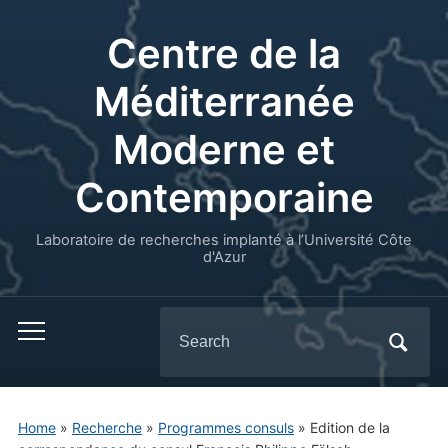
Centre de la
Méditerranée
Moderne et
Contemporaine
Laboratoire de recherches implanté à l’Université Côte
d'Azur
Search
for:
Home
»
Recherche
»
Programmes consuls
»
Edition de la