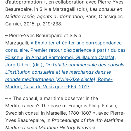
d’autopromotion », en collaboration avec Pierre-Yves
Beaurepaire, in Silvia Marzagalli (dir.),
Les consuls en
Méditerranée, agents d’information
, Paris, Classiques
Garnier, 2015, p. 219-238.
– Pierre-Yves Beaurepaire et Silvia
Marzagalli,
« Exploiter et éditer une correspondance
consulaire. Premier retour d’expérience à partir du cas
Fölsch », in Arnaud Bartolomei, Guillaume Calafat,
Jörg Ulbert (dir.),
De l’utilité commerciale des consuls.
L’institution consulaire et les marchands dans le
monde méditerranéen (XVIIe-XIXe siècle)
, Rome-
Madrid, Casa de Velázquez-EFR, 2017
– « The consul, a maritime observer in the
Mediterranean? The case of François Philip Fölsch,
Swedish consul in Marseille, 1780-1807 »,
avec Pierre-
Yves Beaurepaire, in
Proceedings of the 4th Maritime
Mediterranean Maritime History Network