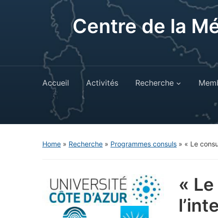
Centre de la M
Accueil
Activités
Recherche
Memb
Home
»
Recherche
»
Programmes consuls
»
« Le consu
« Le
l’in