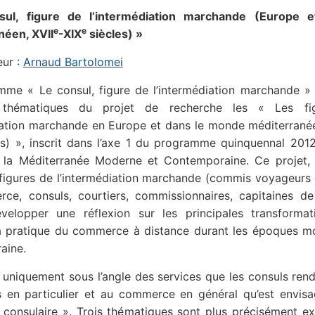
sul, figure de l’intermédiation marchande (Europe 
e
e
néen, XVII
-XIX
siècles) »
eur :
Arnaud Bartolomei
mme « Le consul, figure de l’intermédiation marchande » 
thématiques du projet de recherche les « Les fi
iation marchande en Europe et dans le monde méditerrané
s) », inscrit dans l’axe 1 du programme quinquennal 201
 la Méditerranée Moderne et Contemporaine. Ce projet, 
 figures de l’intermédiation marchande (commis voyageurs 
ce, consuls, courtiers, commissionnaires, capitaines de 
velopper une réflexion sur les principales transformat
a pratique du commerce à distance durant les époques m
aine.
st uniquement sous l’angle des services que les consuls ren
 en particulier et au commerce en général qu’est envisag
 consulaire ». Trois thématiques sont plus précisément ex