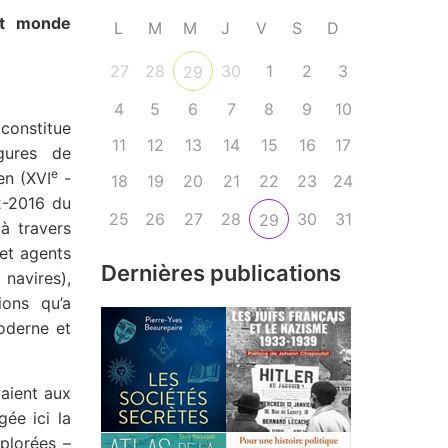
et monde
L
M
M
J
V
S
D
27
28
30
1
2
3
29
4
5
6
7
8
9
10
constitue
11
12
13
14
15
16
17
gures de
e
en (XVI
-
18
19
20
21
22
23
24
2-2016 du
25
26
27
28
30
31
29
à travers
et agents
Dernières publications
navires),
ions qu’a
oderne et
daient aux
ée ici la
plorées –