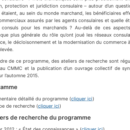
n, protection et juridiction consulaire – autour d’un ques
ui étaient, au sein du monde marchand, les bénéficiaires eff
ommerciaux assurés par les agents consulaires et quelle était
s consuls pour les marchands ? Au-delà de ces aspects,
que plus générale du rôle qu’ont joué les réseaux consula
nce, le décloisonnement et la modernisation du commerce à
ulevée.
dre de ce programme, des ateliers de recherche sont régu
 au CMMC et la publication d’un ouvrage collectif de syn
r l’automne 2015.
gramme
entaire détaillé du programme (
cliquer ici
)
ipe de recherche (
cliquer ici
)
liers de recherche du programme
er 2012 : « État des connaissances » (
cliquer ici
)