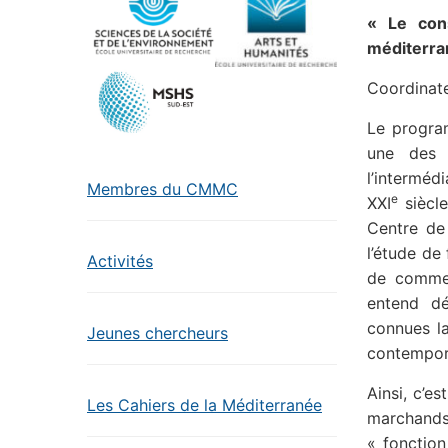
« Le con
méditerra
Coordinat
Le progra
une des 
l’interméd
Membres du CMMC
e
XXI
siècle
Centre de
l’étude de
Activités
de commer
entend dé
connues l
Jeunes chercheurs
contempor
Ainsi, c’e
Les Cahiers de la Méditerranée
marchands
« fonction