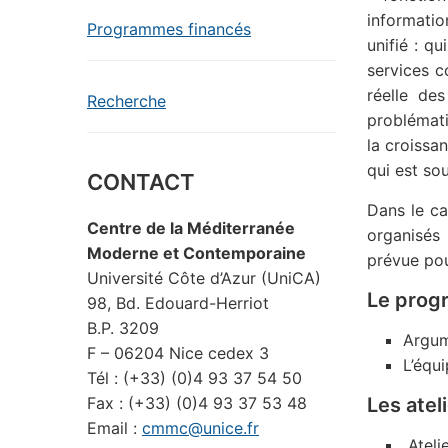
informatio
Programmes financés
unifié : q
services c
réelle de
Recherche
problémati
la croissa
qui est so
CONTACT
Dans le ca
Centre de la Méditerranée
organisés
Moderne et Contemporaine
prévue pou
Université Côte d’Azur (UniCA)
Le pro
98, Bd. Edouard-Herriot
B.P. 3209
Argum
F – 06204 Nice cedex 3
L’équ
Tél : (+33) (0)4 93 37 54 50
Les ate
Fax : (+33) (0)4 93 37 53 48
Email :
cmmc@unice.fr
Ateli