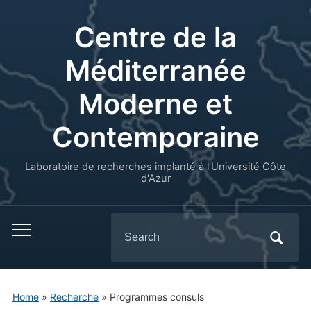
Centre de la
Méditerranée
Moderne et
Contemporaine
Laboratoire de recherches implanté à l’Université Côte
d'Azur
Search
for:
Home
»
Recherche
»
Programmes consuls