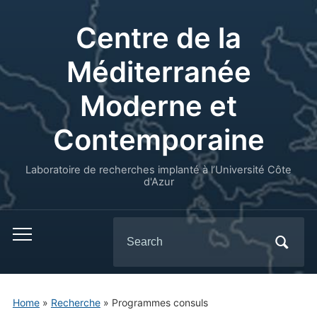
Centre de la
Méditerranée
Moderne et
Contemporaine
Laboratoire de recherches implanté à l’Université Côte
d'Azur
Search
for:
Home
»
Recherche
»
Programmes consuls