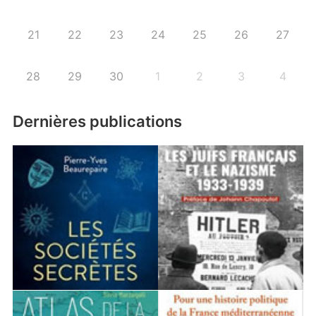
21
22
23
24
25
26
27
28
29
30
1
2
3
4
Dernières publications